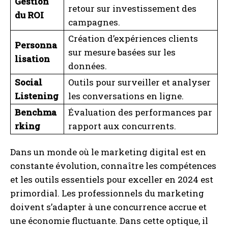
Gestion
retour sur investissement des
du ROI
campagnes.
I WANT IN
Création d’expériences clients
Personna
sur mesure basées sur les
I've read and accept the
Privacy Policy
.
lisation
données.
Social
Outils pour surveiller et analyser
A LIRE :
Salaires 2026 : découvrez les
Listening
les conversations en ligne.
rémunérations des experts en marketing, création
et digital
Benchma
Évaluation des performances par
rking
rapport aux concurrents.
Dans un monde où le marketing digital est en
constante évolution, connaître les compétences
et les outils essentiels pour exceller en 2024 est
primordial. Les professionnels du marketing
doivent s’adapter à une concurrence accrue et
une économie fluctuante. Dans cette optique, il