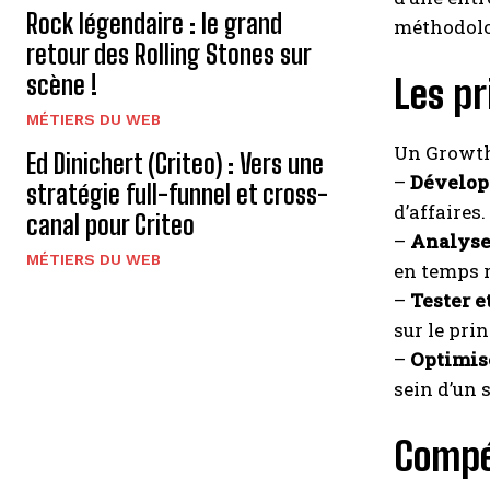
Rock légendaire : le grand
méthodolog
retour des Rolling Stones sur
scène !
Les pr
MÉTIERS DU WEB
Un Growth
Ed Dinichert (Criteo) : Vers une
–
Développ
stratégie full-funnel et cross-
d’affaires.
canal pour Criteo
–
Analyse
MÉTIERS DU WEB
en temps r
–
Tester e
sur le pri
–
Optimis
sein d’un 
Compé