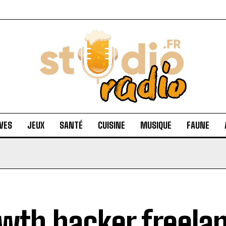
VES
JEUX
SANTÉ
CUISINE
MUSIQUE
FAUNE
wth hacker freelan