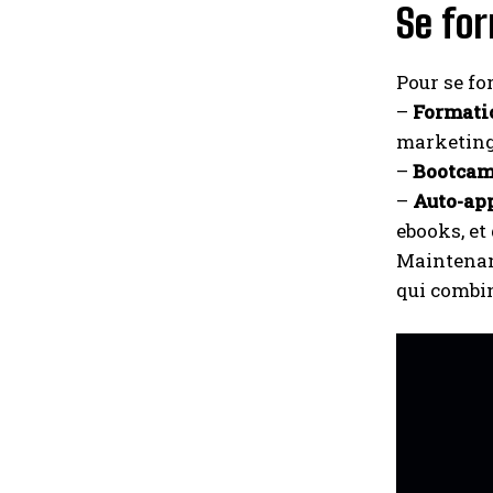
Se fo
Pour se fo
–
Formati
marketing 
–
Bootcam
–
Auto-ap
ebooks, et
Maintenan
qui combin