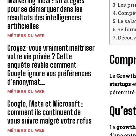
Marketing local : stratégies
Les pri
pour se démarquer dans les
Compét
résultats des intelligences
Le sala
artificielles
Se for
MÉTIERS DU WEB
Découv
Croyez-vous vraiment maîtriser
votre vie privée ? Cette
Compr
enquête révèle comment
Google ignore vos préférences
Le
Growth
d’anonymat…
startups
e
pérennité 
MÉTIERS DU WEB
Google, Meta et Microsoft :
Qu’es
comment ils continuent de
vous suivre malgré votre refus
Le
growth
MÉTIERS DU WEB
d’une entr