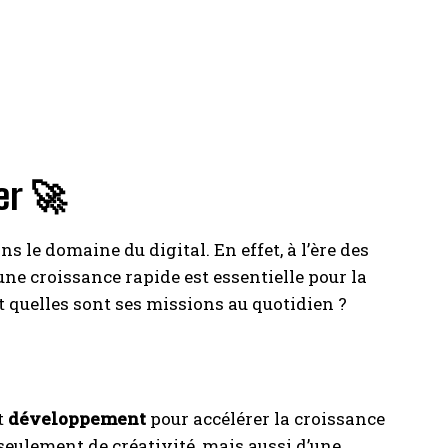
er 🚀
t
s le domaine du digital. En effet, à l’ère des
ne croissance rapide est essentielle pour la
et quelles sont ses missions au quotidien ?
t
développement
pour accélérer la croissance
 seulement de créativité, mais aussi d’une