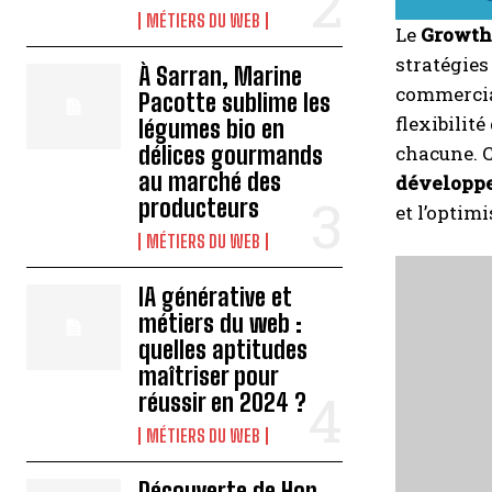
MÉTIERS DU WEB
Le
Growth
stratégies
À Sarran, Marine
commercial
Pacotte sublime les
flexibilit
légumes bio en
délices gourmands
chacune. 
au marché des
développ
producteurs
et l’optim
MÉTIERS DU WEB
IA générative et
métiers du web :
quelles aptitudes
maîtriser pour
réussir en 2024 ?
MÉTIERS DU WEB
Découverte de Hop