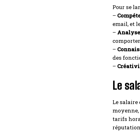
Pour se la
–
Compéte
email, et 
–
Analyse
comporteme
–
Connais
des foncti
–
Créativi
Le sal
Le salaire
moyenne, i
tarifs hor
réputation