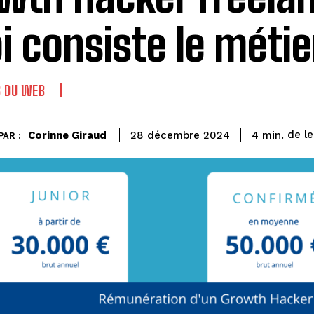
i consiste le métie
 DU WEB
de l
Corinne Giraud
4
min.
28 décembre 2024
PAR :