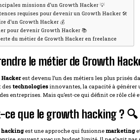
ncipales missions d’un Growth Hacker 💡
ences requises pour devenir un Growth Hacker 🛠️
ire d’un Growth Hacker 💰
I WANT IN
mer pour devenir Growth Hacker 📚
erte du métier de Growth Hacker en freelance
I've read and accept the
Privacy Policy
.
endre le métier de Growth Hack
A LIRE :
La Fabrique PrestaShop : une alternative vraimen
rentable pour votre projet ?
 Hacker
est devenu l’un des métiers les plus prisés dan
t des
technologies
innovantes, la capacité à générer u
des entreprises. Mais qu’est-ce qui définit ce rôle clé 
t-ce que le growth hacking ? 🔍
 hacking
est une approche qui fusionne
marketing
e
eprise, souvent avec un budget limité. Il ne s’agit pas