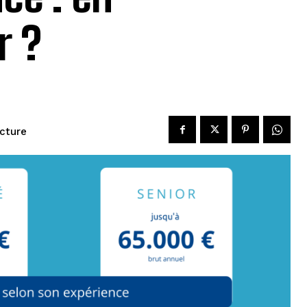
r ?
ecture