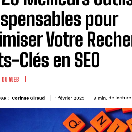
ispensables pour
imiser Votre Reche
s-Clés en SEO
 DU WEB
de lecture
Corinne Giraud
9
min.
1 février 2025
PAR :