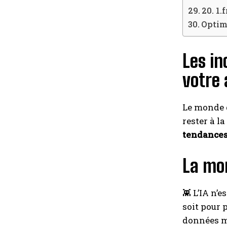
20. 1.f
Optimi
Les i
votre
Le monde
rester à l
tendances
La mon
👾 L’IA n’
soit pour 
données ma