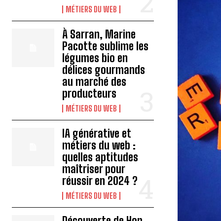
MÉTIERS DU WEB
À Sarran, Marine
Pacotte sublime les
légumes bio en
délices gourmands
au marché des
producteurs
MÉTIERS DU WEB
IA générative et
métiers du web :
quelles aptitudes
maîtriser pour
réussir en 2024 ?
MÉTIERS DU WEB
Découverte de Hop