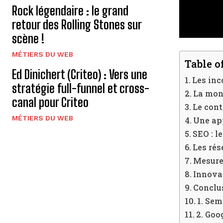
Rock légendaire : le grand
retour des Rolling Stones sur
scène !
MÉTIERS DU WEB
Table o
Ed Dinichert (Criteo) : Vers une
Les inc
stratégie full-funnel et cross-
La mont
canal pour Criteo
Le cont
MÉTIERS DU WEB
Une app
SEO : l
Les ré
Mesurez
Innovat
Conclus
1. Se
2. Goo