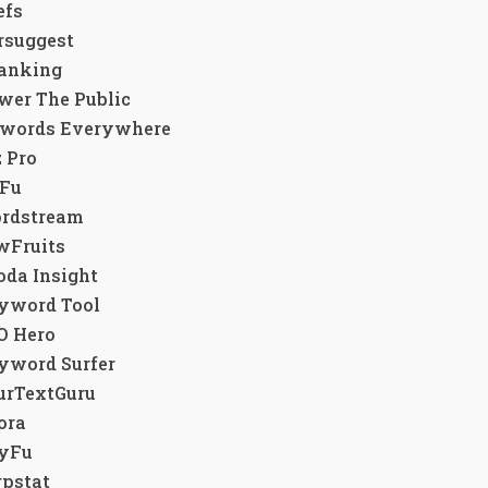
efs
rsuggest
Ranking
wer The Public
ywords Everywhere
 Pro
yFu
ordstream
owFruits
oda Insight
eyword Tool
EO Hero
eyword Surfer
ourTextGuru
ora
pyFu
rpstat