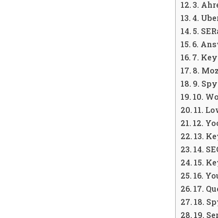
3. Ahr
4. Ube
5. SE
6. Ans
7. Ke
8. Moz
9. Sp
10. W
11. L
12. Yo
13. K
14. S
15. K
16. Y
17. Qu
18. S
19. Se