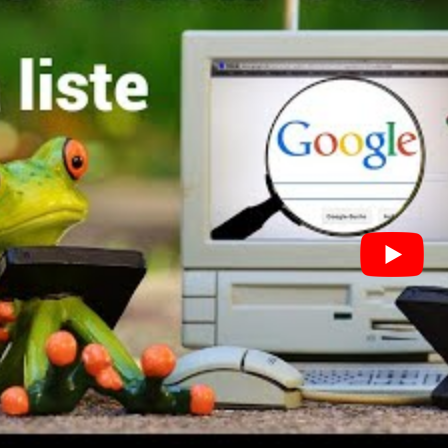
I WANT IN
I've read and accept the
Privacy Policy
.
A LIRE :
Google affirme qu’Android surpasse l’iPhone en
vitesse de navigation