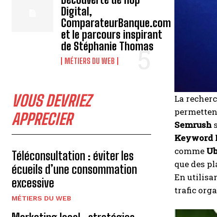
Digital,
ComparateurBanque.com
et le parcours inspirant
de Stéphanie Thomas
MÉTIERS DU WEB
VOUS DEVRIEZ
La recher
permettent
APPRECIER
Semrush
s
Keyword 
comme
Ub
Téléconsultation : éviter les
que des p
écueils d’une consommation
En utilisa
excessive
trafic orga
MÉTIERS DU WEB