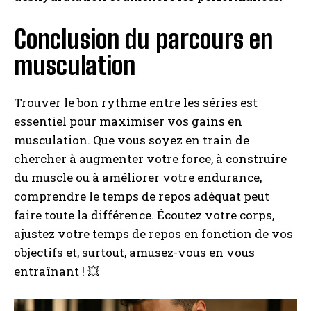
I've read and accept the
Privacy Policy
.
Conclusion du parcours en
musculation
A LIRE :
Les meilleurs leggings de sport pour
femmes... je vous donne mon avis !
Trouver le bon rythme entre les séries est
essentiel pour maximiser vos gains en
musculation. Que vous soyez en train de
chercher à augmenter votre force, à construire
du muscle ou à améliorer votre endurance,
comprendre le temps de repos adéquat peut
faire toute la différence. Écoutez votre corps,
ajustez votre temps de repos en fonction de vos
objectifs et, surtout, amusez-vous en vous
entraînant ! 💥