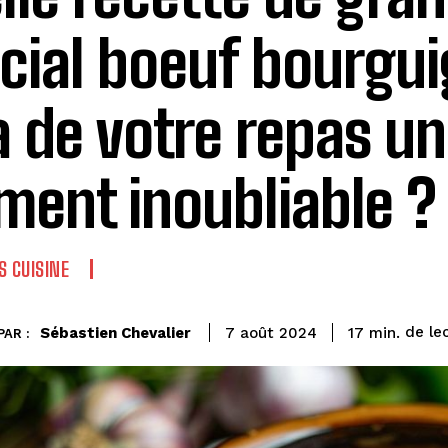
cial boeuf bourgu
a de votre repas un
ent inoubliable ?
S CUISINE
de le
Sébastien Chevalier
17
min.
7 août 2024
PAR :