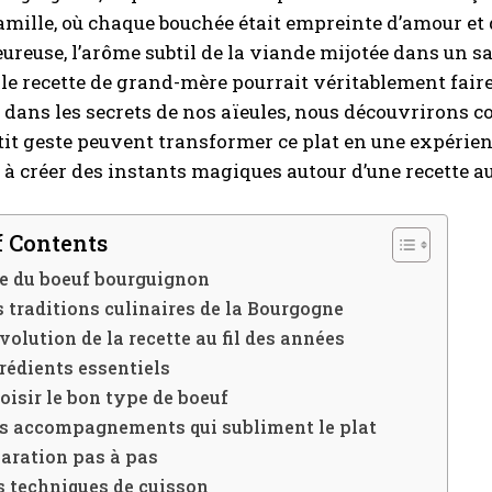
amille, où chaque bouchée était empreinte d’amour et 
eureuse, l’arôme subtil de la viande mijotée dans un 
lle recette de grand-mère pourrait véritablement fai
I WANT IN
dans les secrets de nos aïeules, nous découvrirons 
it geste peuvent transformer ce plat en une expérien
I've read and accept the
Privacy Policy
.
t à créer des instants magiques autour d’une recette a
A LIRE :
Vinaigre de cidre : calories et bienfaits en un cou
f Contents
d’œil
ne du boeuf bourguignon
s traditions culinaires de la Bourgogne
évolution de la recette au fil des années
rédients essentiels
oisir le bon type de boeuf
s accompagnements qui subliment le plat
aration pas à pas
s techniques de cuisson