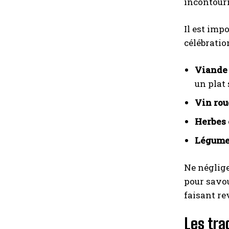
incontourn
Il est imp
célébratio
Viande 
un plat
Vin rou
Herbes 
Légumes
Ne néglig
pour savou
faisant re
Les tra