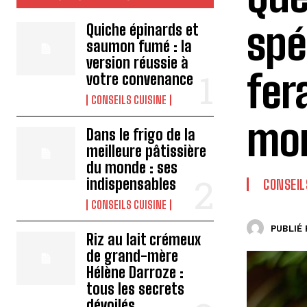
spé
Quiche épinards et
saumon fumé : la
version réussie à
fer
votre convenance
CONSEILS CUISINE
mom
Dans le frigo de la
meilleure pâtissière
du monde : ses
indispensables
CONSEIL
CONSEILS CUISINE
PUBLIÉ 
Riz au lait crémeux
de grand-mère
Hélène Darroze :
tous les secrets
dévoilés