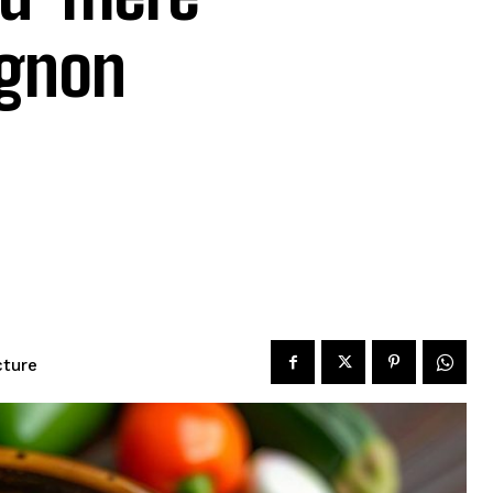
ignon
cture