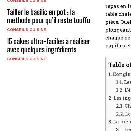
CONSEILS CUISINE
repas en f
Tailler le basilic en pot : la
table chal
méthode pour qu’il reste touffu
pièce. Que
plongeant 
CONSEILS CUISINE
chaque pet
15 cakes ultra-faciles à réaliser
papilles e
avec quelques ingrédients
CONSEILS CUISINE
Table o
L’origi
Le
L’
Les ing
Ch
Le
La prép
Le