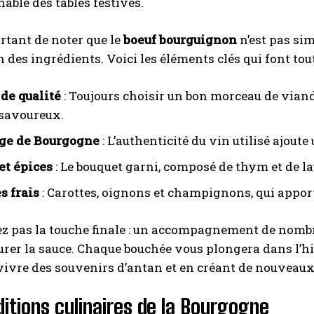
able des tables festives.
ortant de noter que le
boeuf bourguignon
n’est pas sim
n des ingrédients. Voici les éléments clés qui font tout
de qualité
: Toujours choisir un bon morceau de vian
 savoureux.
ge de Bourgogne
: L’authenticité du vin utilisé ajou
et épices
: Le bouquet garni, composé de thym et de la
 frais
: Carottes, oignons et champignons, qui apport
ez pas la touche finale : un accompagnement de nom
rer la sauce. Chaque bouchée vous plongera dans l’hist
vivre des souvenirs d’antan et en créant de nouveaux
ditions culinaires de la Bourgogne