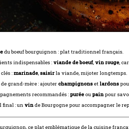
ne
du boeuf bourguignon : plat traditionnel français.
ients indispensables :
viande de boeuf
,
vin rouge
, ca
clés :
marinade
,
saisir
la viande, mijoter longtemps.
 de grand-mère : ajouter
champignons
et
lardons
pour
pagnements recommandés :
purée
ou
pain
pour savou
 final : un
vin
de Bourgogne pour accompagner le rep
urguignon, ce plat emblématique de la cuisine françai