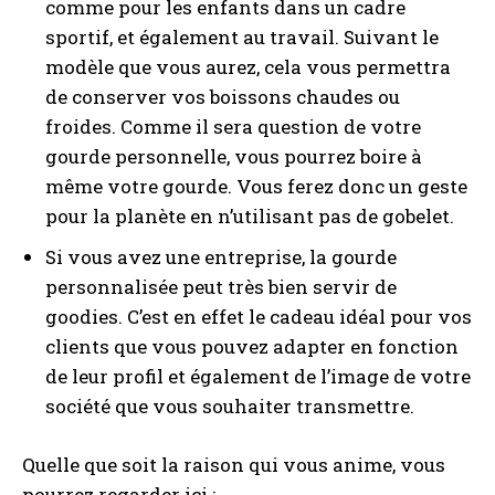
comme pour les enfants dans un cadre
sportif, et également au travail. Suivant le
modèle que vous aurez, cela vous permettra
I WANT IN
de conserver vos boissons chaudes ou
froides. Comme il sera question de votre
I've read and accept the
Privacy Policy
.
gourde personnelle, vous pourrez boire à
même votre gourde. Vous ferez donc un geste
pour la planète en n’utilisant pas de gobelet.
A LIRE :
Faire des rencontres coquines : vivez
pleinement votre vie de célibataire
Si vous avez une entreprise, la gourde
personnalisée peut très bien servir de
goodies. C’est en effet le cadeau idéal pour vos
clients que vous pouvez adapter en fonction
de leur profil et également de l’image de votre
société que vous souhaiter transmettre.
Quelle que soit la raison qui vous anime, vous
pourrez regarder ici :