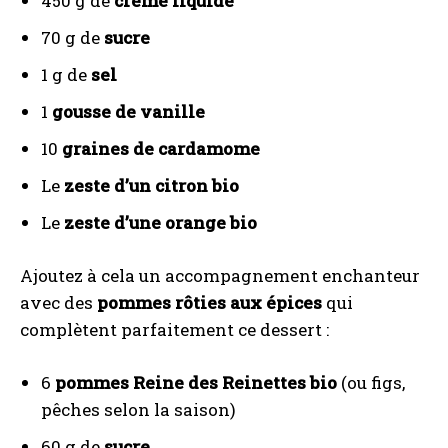
450 g de
crème liquide
70 g de
sucre
1 g de
sel
1
gousse de vanille
10
graines de cardamome
Le
zeste d’un citron bio
Le
zeste d’une orange bio
Ajoutez à cela un accompagnement enchanteur
avec des
pommes rôties aux épices
qui
complètent parfaitement ce dessert :
6
pommes Reine des Reinettes bio
(ou figs,
pêches selon la saison)
60 g de
sucre