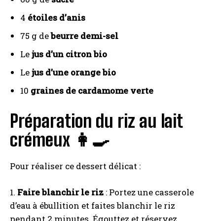
4
étoiles d’anis
75 g de
beurre demi-sel
Le
jus d’un citron bio
Le
jus d’une orange bio
10
graines de cardamome verte
Préparation du riz au lait
crémeux 👩‍🍳
Pour réaliser ce dessert délicat :
1.
Faire blanchir le riz
: Portez une casserole
d’eau à ébullition et faites blanchir le riz
pendant 2 minutes. Égouttez et réservez.