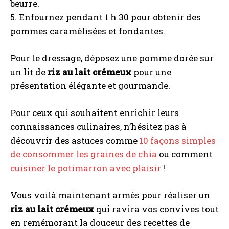
beurre.
5. Enfournez pendant 1 h 30 pour obtenir des
pommes caramélisées et fondantes.
Pour le dressage, déposez une pomme dorée sur
un lit de
riz au lait crémeux
pour une
présentation élégante et gourmande.
Pour ceux qui souhaitent enrichir leurs
connaissances culinaires, n’hésitez pas à
découvrir des astuces comme
10 façons simples
de consommer les graines de chia
ou comment
I WANT IN
cuisiner le potimarron avec plaisir
!
I've read and accept the
Privacy Policy
.
Vous voilà maintenant armés pour réaliser un
riz au lait crémeux
qui ravira vos convives tout
A LIRE :
Salon de thé japonais à Toulouse : où vivre
en remémorant la douceur des recettes de
une expérience authentique ?