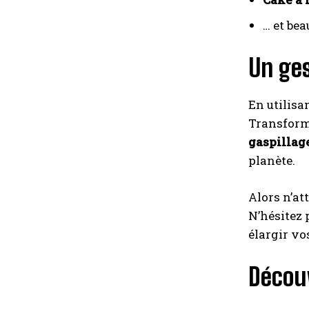
… et be
Un ges
En utilisa
Transfor
gaspillag
planète.
Alors n’at
N’hésitez 
élargir vo
Découv