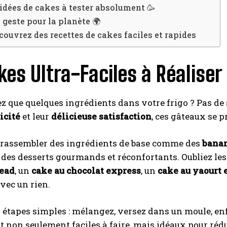
 idées de cakes à tester absolument 🥳
 geste pour la planète 🌍
couvrez des recettes de cakes faciles et rapides
kes Ultra-Faciles à Réaliser
z que quelques ingrédients dans votre frigo ? Pas de 
icité
et leur
délicieuse satisfaction
, ces gâteaux se 
de rassembler des ingrédients de base comme des
bana
 des desserts gourmands et réconfortants. Oubliez le
ead
, un
cake au chocolat express
, un
cake au yaourt 
vec un rien.
 étapes simples : mélangez, versez dans un moule, enfou
t non seulement faciles à faire, mais idéaux pour rédu