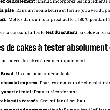
ez délicatement
: Ensuit, incorporez les ingrédient
la pâte
: Dans un moule beurré et fariné (ou avec du pap
nez
: Mettez dans un four préchauffé à 180°C pendant 
er la cuisson, faites le
test du couteau
: si celui-ci res
es de cakes à tester absolument
ques idées de cakes à réaliser rapidement :
 Bread
: Un classique indémodable !
 chocolat express
: Pour les amateurs de chocolat int
 yaourt et miel
: Doux et réconfortant.
x biscuits écrasés
: Croustillant à souhait.
 la compote de pommes
: Une belle manière d’utiliser 