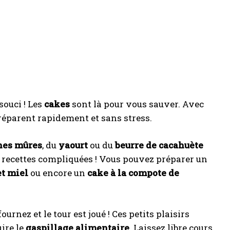
souci ! Les
cakes
sont là pour vous sauver. Avec
préparent rapidement et sans stress.
nes mûres
, du
yaourt
ou du
beurre de cacahuète
s recettes compliquées ! Vous pouvez préparer un
et miel
ou encore un
cake à la compote de
rnez et le tour est joué ! Ces petits plaisirs
ire le
gaspillage alimentaire
. Laissez libre cours