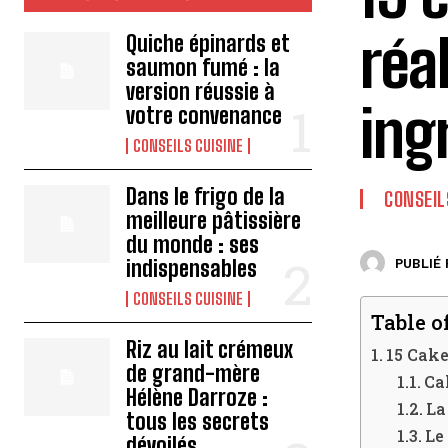
réa
Quiche épinards et
saumon fumé : la
version réussie à
ing
votre convenance
CONSEILS CUISINE
Dans le frigo de la
CONSEIL
meilleure pâtissière
du monde : ses
indispensables
PUBLIÉ 
CONSEILS CUISINE
Table o
Riz au lait crémeux
15 Cake
de grand-mère
Ca
Hélène Darroze :
La
tous les secrets
Le
dévoilés