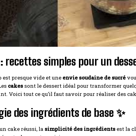
I WANT IN
I've read and accept the
Privacy Policy
.
A LIRE :
Courge butternut : quand et comment planter
 : recettes simples pour un des
pour une récolte abondante ? Un légume délicieux pour
des recettes originales !
o est presque vide et une
envie soudaine de sucré
vou
 Les
cakes
sont le dessert idéal pour transformer quel
nt. Voici tout ce qu’il faut savoir pour réaliser des c
gie des ingrédients de base ✨
 un cake réussi, la
simplicité des ingrédients
est la c