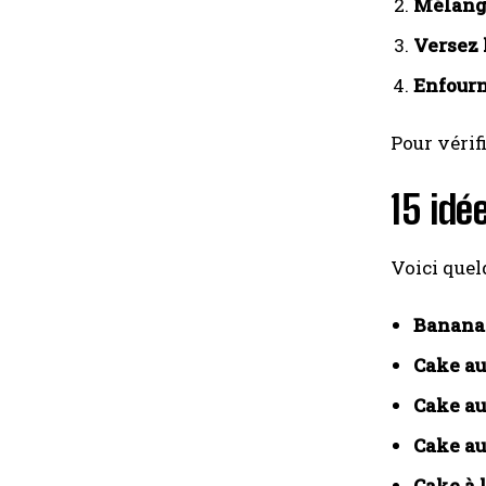
Mélang
Versez 
Enfour
Pour vérifi
15 idé
Voici quel
Banana
Cake au
Cake au
Cake au
Cake à