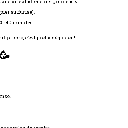
s dans un saladier sans grumeaux.
ier sulfurisé).
30-40 minutes.
sort propre, c’est prêt à déguster !
 🥳
ense.
vos surplus de récolte.