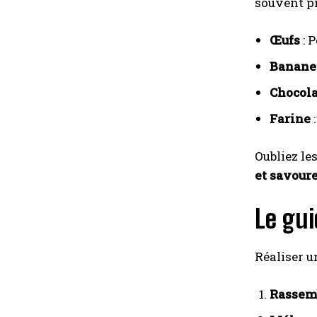
souvent pr
Œufs
: P
Banane
Chocola
Farine
:
Oubliez le
et savour
Le gui
Réaliser u
Rassemb