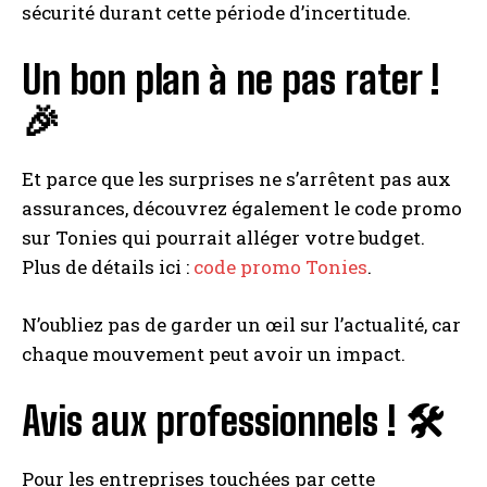
sécurité durant cette période d’incertitude.
I WANT IN
Un bon plan à ne pas rater !
🎉
I've read and accept the
Privacy Policy
.
Et parce que les surprises ne s’arrêtent pas aux
A LIRE :
À 17 ans, obtenir son permis : un coût
assurances, découvrez également le code promo
d'assurance auto prohibitifs pour les jeunes
conducteurs
sur Tonies qui pourrait alléger votre budget.
Plus de détails ici :
code promo Tonies
.
N’oubliez pas de garder un œil sur l’actualité, car
chaque mouvement peut avoir un impact.
Avis aux professionnels ! 🛠️
Pour les entreprises touchées par cette