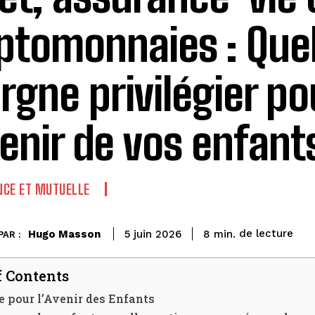
ptomonnaies : Quel
rgne privilégier po
venir de vos enfant
CE ET MUTUELLE
de lecture
Hugo Masson
8
min.
5 juin 2026
PAR :
f Contents
 pour l’Avenir des Enfants