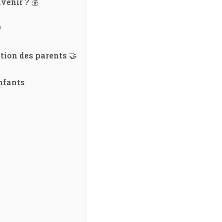
venir ? 💰
️
ation des parents 🤝
nfants