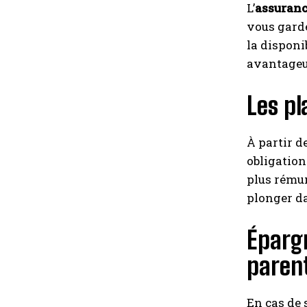
L’
assuranc
vous garde
la disponi
avantageus
Les pl
À partir d
obligation
plus rémun
plonger da
Épargn
paren
En cas de 