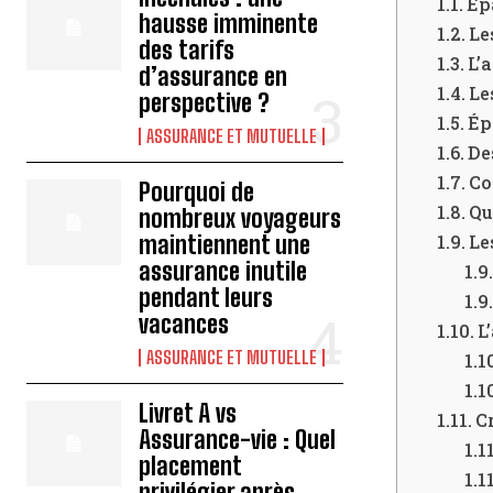
Épa
hausse imminente
Le
des tarifs
L’
d’assurance en
Le
perspective ?
Ép
ASSURANCE ET MUTUELLE
De
Co
Pourquoi de
Qu
nombreux voyageurs
maintiennent une
Le
assurance inutile
pendant leurs
vacances
L
ASSURANCE ET MUTUELLE
Livret A vs
C
Assurance-vie : Quel
placement
privilégier après