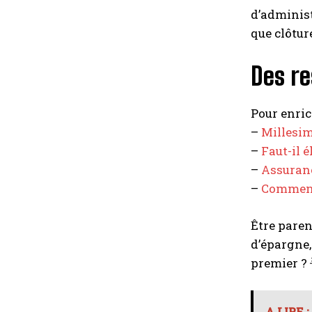
d’administ
que clôtur
Des re
Pour enric
–
Millesim
–
Faut-il 
–
Assuranc
–
Comment 
Être paren
d’épargne,
premier ? 
A LIRE :