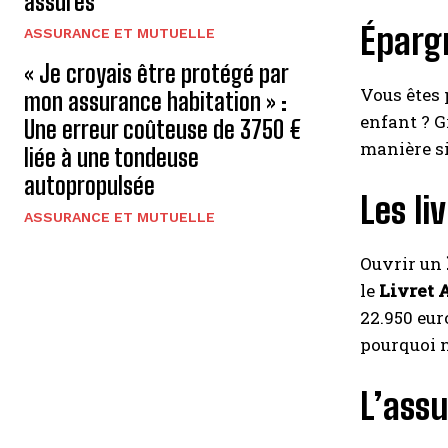
assurés
Épargn
ASSURANCE ET MUTUELLE
« Je croyais être protégé par
Vous êtes 
mon assurance habitation » :
enfant ? G
Une erreur coûteuse de 3750 €
manière si
liée à une tondeuse
autopropulsée
Les li
ASSURANCE ET MUTUELLE
Ouvrir un
le
Livret 
22.950 eur
pourquoi 
L’assu