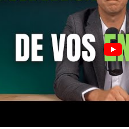
I WANT IN
I've read and accept the
Privacy Policy
.
A LIRE :
Paracétamol, antibiotiques : Comment 517 million
d'euros de médicaments finissent chaque année à la
poubelle