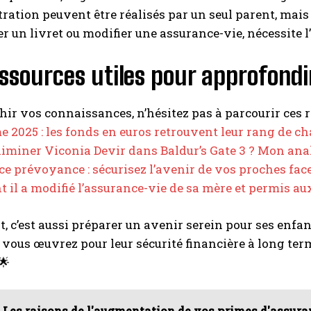
ration peuvent être réalisés par un seul parent, mais 
er un livret ou modifier une assurance-vie, nécessite l
ssources utiles pour approfondir
hir vos connaissances, n’hésitez pas à parcourir ces r
e 2025 : les fonds en euros retrouvent leur rang de 
éliminer Viconia Devir dans Baldur’s Gate 3 ? Mon ana
e prévoyance : sécurisez l’avenir de vos proches face
il a modifié l’assurance-vie de sa mère et permis aux
t, c’est aussi préparer un avenir serein pour ses enfa
 vous œuvrez pour leur sécurité financière à long term
🌟
Les raisons de l'augmentation de vos primes d'assuran