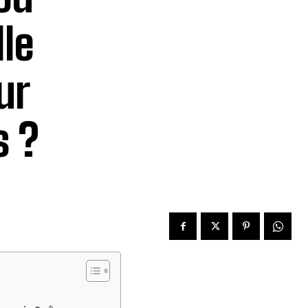
le
ur
s ?