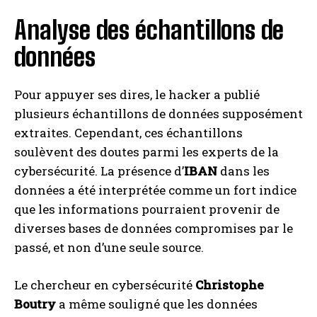
Analyse des échantillons de
I WANT IN
données
I've read and accept the
Privacy Policy
.
Pour appuyer ses dires, le hacker a publié
A LIRE :
Le Luxembourg réinvente le cadre juridique
plusieurs échantillons de données supposément
de l’assurance-vie pour demain
extraites. Cependant, ces échantillons
soulèvent des doutes parmi les experts de la
cybersécurité. La présence d’
IBAN
dans les
données a été interprétée comme un fort indice
que les informations pourraient provenir de
diverses bases de données compromises par le
passé, et non d’une seule source.
Le chercheur en cybersécurité
Christophe
Boutry
a même souligné que les données