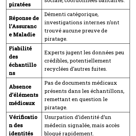
sociale, coordonnées bancaires.
piratées
Démenti catégorique,
Réponse de
investigations internes n’ont
l’Assuranc
trouvé aucune preuve de
e Maladie
piratage.
Fiabilité
Experts jugent les données peu
des
crédibles, potentiellement
échantillo
recyclées d’autres fuites.
ns
Pas de documents médicaux
Absence
présents dans les échantillons,
d’éléments
remettant en question le
médicaux
piratage.
Vérificatio
Usurpation d’identité d’un
n des
médecin signalée, mais accès
identités
bloqué rapidement.