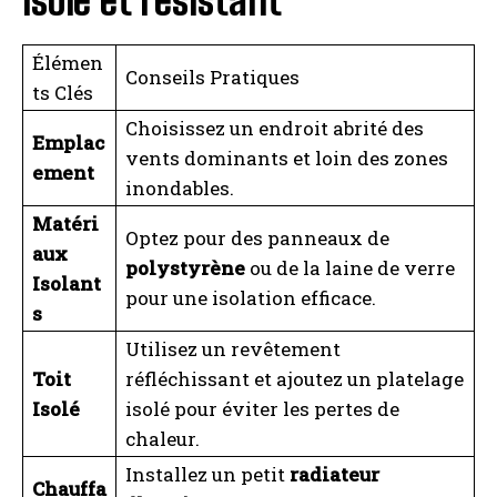
isolé et résistant
Élémen
Conseils Pratiques
ts Clés
Choisissez un endroit abrité des
Emplac
vents dominants et loin des zones
ement
inondables.
Matéri
Optez pour des panneaux de
aux
polystyrène
ou de la laine de verre
Isolant
pour une isolation efficace.
s
Utilisez un revêtement
Toit
réfléchissant et ajoutez un platelage
Isolé
isolé pour éviter les pertes de
chaleur.
I WANT IN
Installez un petit
radiateur
Chauffa