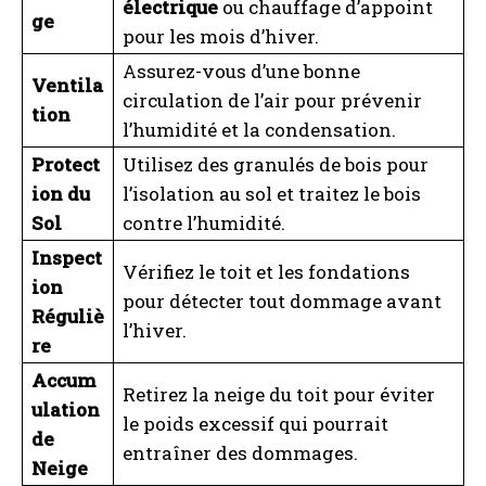
I've read and accept the
Privacy Policy
.
électrique
ou chauffage d’appoint
ge
pour les mois d’hiver.
Assurez-vous d’une bonne
A LIRE :
Quels sont les avantages du parpaing
Ventila
circulation de l’air pour prévenir
isolant Alkern et son prix en vaut-il la peine ?
tion
l’humidité et la condensation.
Protect
Utilisez des granulés de bois pour
ion du
l’isolation au sol et traitez le bois
Sol
contre l’humidité.
Inspect
Vérifiez le toit et les fondations
ion
pour détecter tout dommage avant
Réguliè
l’hiver.
re
Accum
Retirez la neige du toit pour éviter
ulation
le poids excessif qui pourrait
de
entraîner des dommages.
Neige