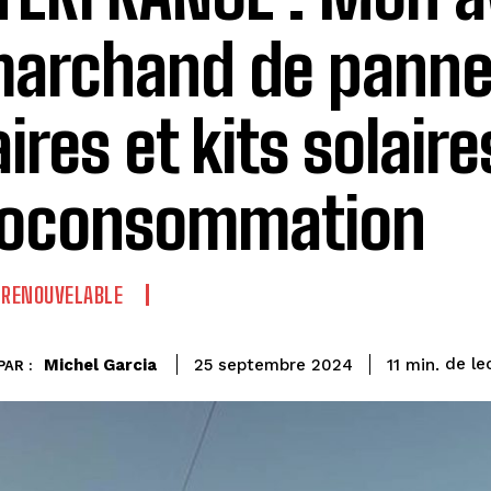
marchand de pann
aires et kits solaire
toconsommation
 RENOUVELABLE
de le
Michel Garcia
11
min.
25 septembre 2024
PAR :