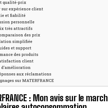
 qualité-prix
 sur expérience client
e et fiabilité
usion personnelle
ix très attractifs
omparaison des prix
lation simplifiée
uides et support
rmance des produits
atisfaction client
 d’amélioration
éponses aux réclamations
gnages sur MATERFRANCE
FRANCE : Mon avis sur le march
solaires autoconsommation