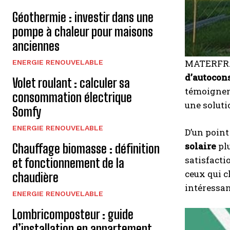
Géothermie : investir dans une
pompe à chaleur pour maisons
anciennes
MATERFRAN
ENERGIE RENOUVELABLE
d’autoco
Volet roulant : calculer sa
témoignent
consommation électrique
une soluti
Somfy
ENERGIE RENOUVELABLE
D’un point
solaire
plu
Chauffage biomasse : définition
satisfacti
et fonctionnement de la
ceux qui 
chaudière
intéressan
ENERGIE RENOUVELABLE
Lombricomposteur : guide
d’installation en appartement