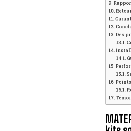
Rapport
Retour
Garanti
Concl
Des pr
C
Instal
G
Perfo
S
Points
R
Témoi
MATER
kits 