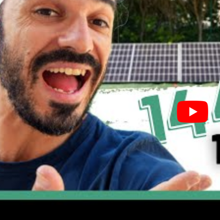
I WANT IN
I've read and accept the
Privacy Policy
.
A LIRE :
Aide pergola bioclimatique : guide pour réduire le
coût de votre installation