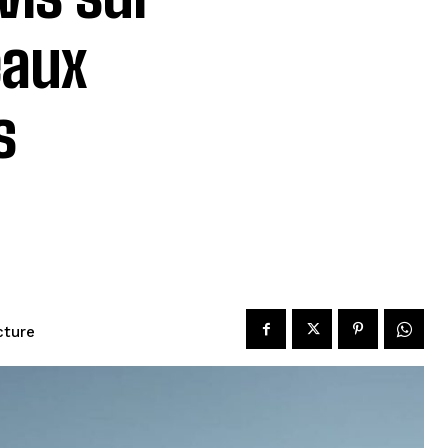
eaux
s
cture