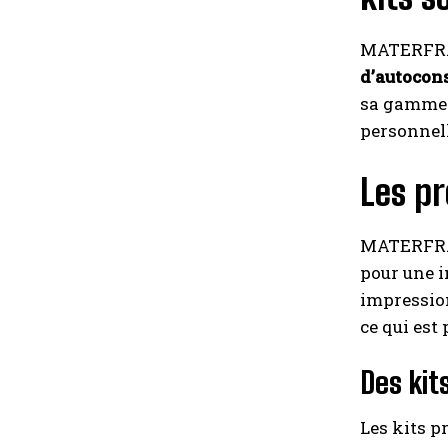
MATERFRAN
d’autoco
sa gamme d
personnel
Les p
MATERFRAN
pour une i
impression
ce qui est
Des kits
Les kits 