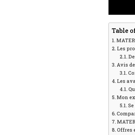
Table o
MATERF
Les pr
De
Avis d
Co
Les av
Qu
Mon ex
Se
Compar
MATERF
Offres 