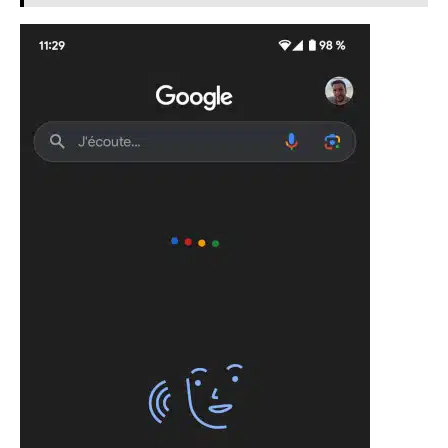
I WANT IN
I've read and accept the
Privacy Policy
.
A LIRE :
Bigflo : pourquoi le rap solo lui a ouvert des
portes