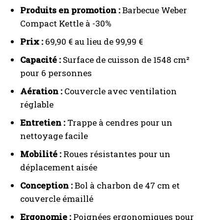
Produits en promotion :
Barbecue Weber
Compact Kettle à -30%
Prix :
69,90 € au lieu de 99,99 €
Capacité :
Surface de cuisson de 1548 cm²
pour 6 personnes
Aération :
Couvercle avec ventilation
réglable
I WANT IN
Entretien :
Trappe à cendres pour un
I've read and accept the
Privacy Policy
.
nettoyage facile
Mobilité :
Roues résistantes pour un
A LIRE :
Astuce pratique : Comment HotDeals
déplacement aisée
révolutionne mes achats en réduisant les essais de
codes promo
Conception :
Bol à charbon de 47 cm et
couvercle émaillé
Ergonomie :
Poignées ergonomiques pour