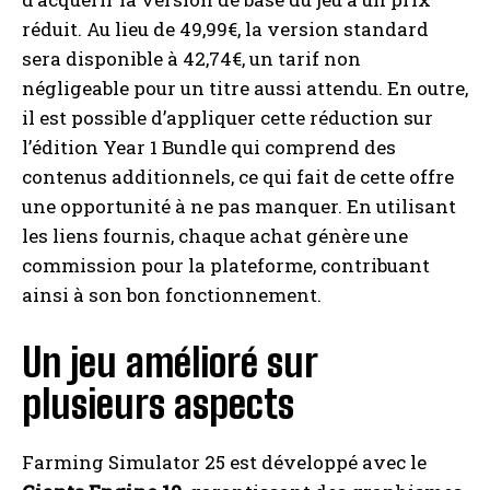
réduit. Au lieu de 49,99€, la version standard
sera disponible à 42,74€, un tarif non
négligeable pour un titre aussi attendu. En outre,
I WANT IN
il est possible d’appliquer cette réduction sur
l’édition Year 1 Bundle qui comprend des
I've read and accept the
Privacy Policy
.
contenus additionnels, ce qui fait de cette offre
une opportunité à ne pas manquer. En utilisant
A LIRE :
Promotion exclusive sur AliExpress :
les liens fournis, chaque achat génère une
découvrez cette tablette Xiaomi à un prix inégalé!
commission pour la plateforme, contribuant
ainsi à son bon fonctionnement.
Un jeu amélioré sur
plusieurs aspects
Farming Simulator 25 est développé avec le