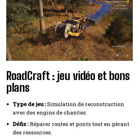
I WANT IN
I've read and accept the
Privacy Policy
.
A LIRE :
Soldes Cdiscount : Profitez du code promo
pour dénicher Resident Evil Requiem, FC 26, Clair
Obscur et bien plus à prix réduit !
RoadCraft : jeu vidéo et bons
plans
Type de jeu :
Simulation de reconstruction
avec des engins de chantier.
Défis :
Réparer routes et ponts tout en gérant
des ressources.