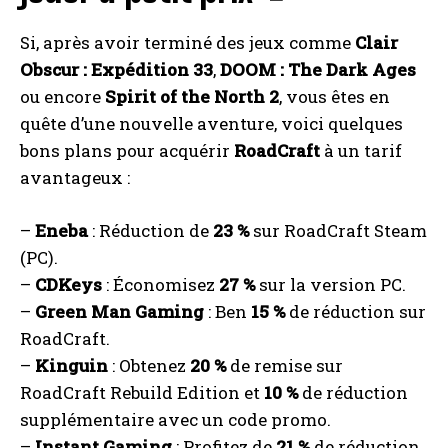
Si, après avoir terminé des jeux comme
Clair
Obscur : Expédition 33
,
DOOM : The Dark Ages
ou encore
Spirit of the North 2
, vous êtes en
quête d’une nouvelle aventure, voici quelques
bons plans pour acquérir
RoadCraft
à un tarif
avantageux :
–
Eneba
: Réduction de
23 %
sur RoadCraft Steam
(PC).
–
CDKeys
: Économisez
27 %
sur la version PC.
–
Green Man Gaming
: Ben
15 %
de réduction sur
RoadCraft.
–
Kinguin
: Obtenez
20 %
de remise sur
RoadCraft Rebuild Edition et
10 %
de réduction
supplémentaire avec un code promo.
–
Instant Gaming
: Profitez de
21 %
de réduction