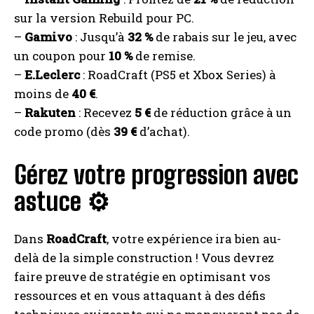
sur la version Rebuild pour PC.
–
Gamivo
: Jusqu’à
32 %
de rabais sur le jeu, avec
un coupon pour
10 %
de remise.
–
E.Leclerc
: RoadCraft (PS5 et Xbox Series) à
moins de
40 €
.
–
Rakuten
: Recevez
5 €
de réduction grâce à un
code promo (dès
39 €
d’achat).
Gérez votre progression avec
astuce ⚙️
Dans
RoadCraft
, votre expérience ira bien au-
delà de la simple construction ! Vous devrez
faire preuve de stratégie en optimisant vos
ressources et en vous attaquant à des défis