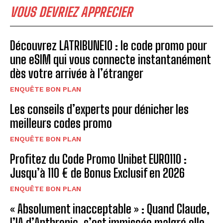
VOUS DEVRIEZ APPRECIER
Découvrez LATRIBUNE10 : le code promo pour
une eSIM qui vous connecte instantanément
dès votre arrivée à l’étranger
ENQUÊTE BON PLAN
Les conseils d’experts pour dénicher les
meilleurs codes promo
ENQUÊTE BON PLAN
Profitez du Code Promo Unibet EURO110 :
Jusqu’à 110 € de Bonus Exclusif en 2026
ENQUÊTE BON PLAN
« Absolument inacceptable » : Quand Claude,
l’IA d’Anthropic, s’est immiscée malgré elle