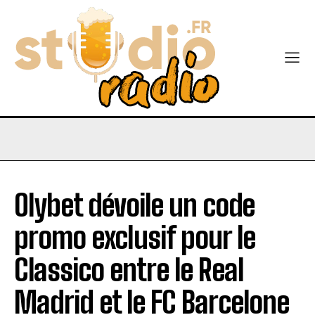
Olybet dévoile un code
promo exclusif pour le
Classico entre le Real
Madrid et le FC Barcelone