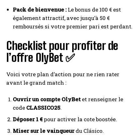
Pack de bienvenue :
Le bonus de 100 € est
également attractif, avec jusqu’à 50 €
remboursés si votre premier pari est perdant.
Checklist pour profiter de
l’offre OlyBet ✅
Voici votre plan d’action pour ne rien rater
avant le grand match :
Ouvrir un compte OlyBet
et renseigner le
code
CLASSICO25
.
Déposer 1 €
pour activer la cote boostée.
Miser sur le vainqueur
du Clásico.