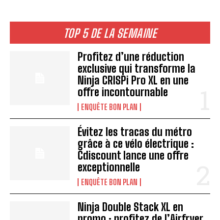
TOP 5 DE LA SEMAINE
Profitez d’une réduction
exclusive qui transforme la
Ninja CRISPi Pro XL en une
offre incontournable
ENQUÊTE BON PLAN
Évitez les tracas du métro
grâce à ce vélo électrique :
Cdiscount lance une offre
exceptionnelle
ENQUÊTE BON PLAN
Ninja Double Stack XL en
promo : profitez de l’Airfryer