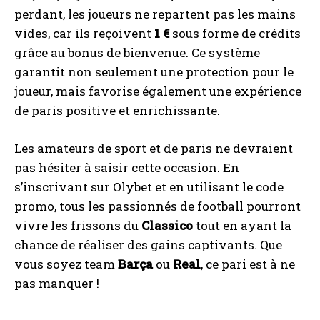
perdant, les joueurs ne repartent pas les mains
vides, car ils reçoivent
1 €
sous forme de crédits
grâce au bonus de bienvenue. Ce système
garantit non seulement une protection pour le
joueur, mais favorise également une expérience
de paris positive et enrichissante.
Les amateurs de sport et de paris ne devraient
pas hésiter à saisir cette occasion. En
s’inscrivant sur Olybet et en utilisant le code
promo, tous les passionnés de football pourront
vivre les frissons du
Classico
tout en ayant la
chance de réaliser des gains captivants. Que
vous soyez team
Barça
ou
Real
, ce pari est à ne
pas manquer !