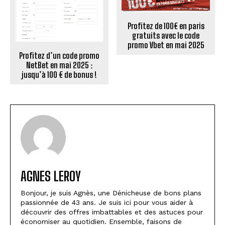
Profitez de 100€ en paris
gratuits avec le code
promo Vbet en mai 2025
Profitez d’un code promo
NetBet en mai 2025 :
jusqu’à 100 € de bonus !
AGNES LEROY
Bonjour, je suis Agnès, une Dénicheuse de bons plans
passionnée de 43 ans. Je suis ici pour vous aider à
découvrir des offres imbattables et des astuces pour
économiser au quotidien. Ensemble, faisons de