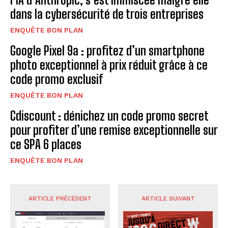
dans la cybersécurité de trois entreprises
ENQUÊTE BON PLAN
Google Pixel 9a : profitez d’un smartphone
photo exceptionnel à prix réduit grâce à ce
code promo exclusif
ENQUÊTE BON PLAN
Cdiscount : dénichez un code promo secret
pour profiter d’une remise exceptionnelle sur
ce SPA 6 places
ENQUÊTE BON PLAN
ARTICLE PRÉCÉDENT
ARTICLE SUIVANT