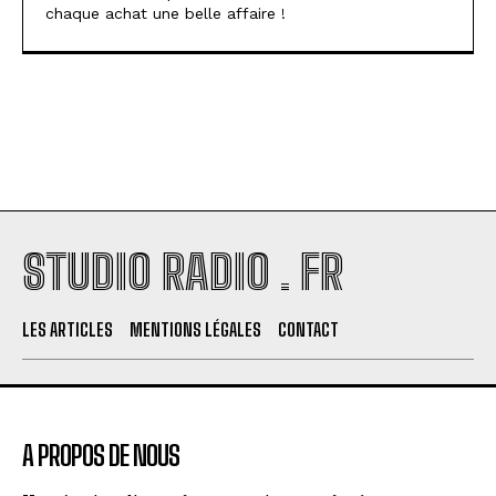
chaque achat une belle affaire !
STUDIO RADIO . FR
LES ARTICLES
MENTIONS LÉGALES
CONTACT
A PROPOS DE NOUS