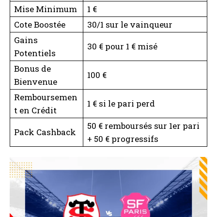
Mise Minimum
1 €
Cote Boostée
30/1 sur le vainqueur
Gains
30 € pour 1 € misé
Potentiels
Bonus de
100 €
Bienvenue
I WANT IN
Remboursemen
1 € si le pari perd
t en Crédit
I've read and accept the
Privacy Policy
.
50 € remboursés sur 1er pari
Pack Cashback
+ 50 € progressifs
A LIRE :
Offre exceptionnelle : le Samsung Galaxy
S24 Ultra s'offre une remise de 250 euros, une
opportunité à saisir rapidement