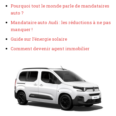
Pourquoi tout le monde parle de mandataires
auto ?
I WANT IN
Mandataire auto Audi : les réductions à ne pas
I've read and accept the
Privacy Policy
.
manquer !
Guide sur l’énergie solaire
A LIRE :
Voiture confortable : top 10 et comparatif
Comment devenir agent immobilier
ultime