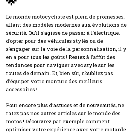
🌟
Le monde motocycliste est plein de promesses,
allant des modèles modernes aux évolutions de
sécurité. Qu’il s’agisse de passer à l’électrique,
d’opter pour des véhicules stylés ou de
s’engager sur la voie de la personnalisation, il y
en a pour tous les goûts ! Restez à l’affût des
tendances pour naviguer avec style sur les
routes de demain. Et, bien sûr, n’oubliez pas
I WANT IN
d’équiper votre monture des meilleurs
accessoires !
I've read and accept the
Privacy Policy
.
Pour encore plus d’astuces et de nouveautés, ne
A LIRE :
Puis je installer une ampoule LED pour le
ratez pas nos autres articles sur le monde des
plafonnier de ma voiture ?
motos ! Découvrez par exemple comment
optimiser votre expérience avec votre motarde