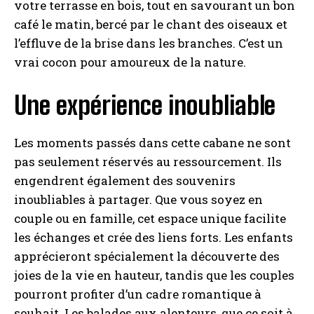
votre terrasse en bois, tout en savourant un bon
café le matin, bercé par le chant des oiseaux et
l’effluve de la brise dans les branches. C’est un
I WANT IN
vrai cocon pour amoureux de la nature.
I've read and accept the
Privacy Policy
.
Une expérience inoubliable
A LIRE :
Le meilleur moment pour visiter le Vietnam
Les moments passés dans cette cabane ne sont
: Guide des saisons propices au tourisme
pas seulement réservés au ressourcement. Ils
engendrent également des souvenirs
inoubliables à partager. Que vous soyez en
couple ou en famille, cet espace unique facilite
les échanges et crée des liens forts. Les enfants
apprécieront spécialement la découverte des
joies de la vie en hauteur, tandis que les couples
pourront profiter d’un cadre romantique à
souhait. Les balades aux alentours, que ce soit à