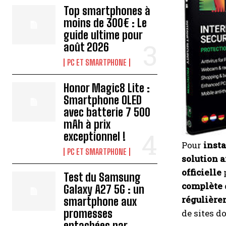
Top smartphones à
moins de 300€ : Le
guide ultime pour
août 2026
PC ET SMARTPHONE
Honor Magic8 Lite :
Smartphone OLED
avec batterie 7 500
mAh à prix
exceptionnel !
Pour
insta
PC ET SMARTPHONE
solution a
officielle
p
Test du Samsung
complète
Galaxy A27 5G : un
régulière
smartphone aux
promesses
de sites d
entachées par