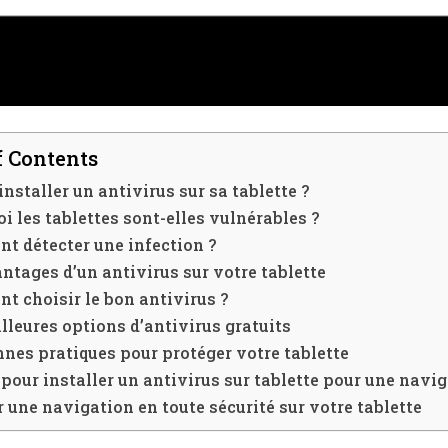
I WANT IN
I've read and accept the
Privacy Policy
.
f Contents
 installer un antivirus sur sa tablette ?
A LIRE :
La calibration de la batterie de votre smartphone
i les tablettes sont-elles vulnérables ?
est-elle vraiment nécessaire ?
t détecter une infection ?
ntages d’un antivirus sur votre tablette
 choisir le bon antivirus ?
lleures options d’antivirus gratuits
nes pratiques pour protéger votre tablette
pour installer un antivirus sur tablette pour une navi
 une navigation en toute sécurité sur votre tablette