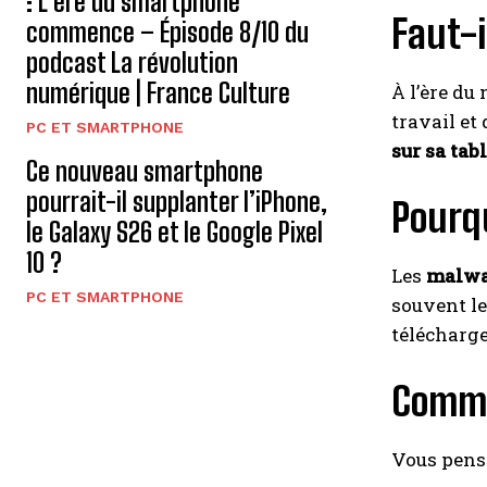
: L’ère du smartphone
Faut-i
commence – Épisode 8/10 du
podcast La révolution
numérique | France Culture
À l’ère du
travail et
PC ET SMARTPHONE
sur sa tab
Ce nouveau smartphone
pourrait-il supplanter l’iPhone,
Pourqu
le Galaxy S26 et le Google Pixel
10 ?
Les
malwa
PC ET SMARTPHONE
souvent l
télécharge
Comme
Vous pense