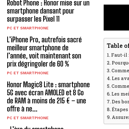
Robot Phone : Honor mise sur un
smartphone dansant pour
surpasser les Pixel 11
PC ET SMARTPHONE
L’iPhone Pro, autrefois sacré
Table o
meilleur smartphone de
l’année, voit maintenant son
Faut-il
Pourquo
prix dégringoler de 60 %
Commen
PC ET SMARTPHONE
Les ava
Honor Magic8 Lite : smartphone
Comment
5G avec écran AMOLED et 8 Go
Les mei
de RAM à moins de 215 € – une
Des bon
offre à ne...
Étapes 
Assurer
PC ET SMARTPHONE