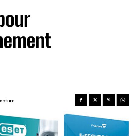
 pour
inement
lecture