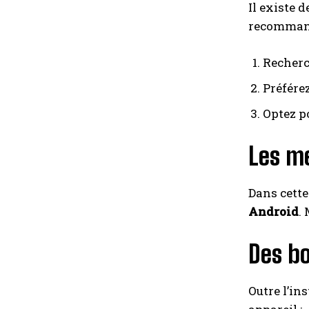
Il existe 
recommand
Recherc
Préférez
Optez p
Les me
Dans cette
Android
.
Des bo
Outre l’in