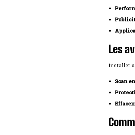
Perform
Publici
Applica
Les av
Installer 
Scan en
Protect
Effacem
Commen