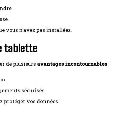
ondre.
sse.
e vous n’avez pas installées.
e tablette
ier de plusieurs
avantages incontournables
:
on.
gements sécurisés.
ez protéger vos données.