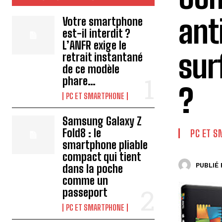
ant
Votre smartphone
est-il interdit ?
L’ANFR exige le
sur
retrait instantané
de ce modèle
phare…
?
PC ET SMARTPHONE
Samsung Galaxy Z
Fold8 : le
PC ET 
smartphone pliable
compact qui tient
PUBLIÉ 
dans la poche
comme un
passeport
PC ET SMARTPHONE