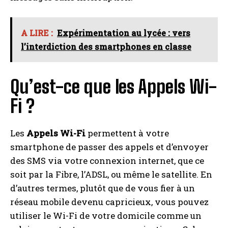
I WANT IN
I've read and accept the
Privacy Policy
.
A LIRE :
Expérimentation au lycée : vers
l’interdiction des smartphones en classe
A LIRE :
Yotopt 10 pouces : La tablette tactile qui
allie performance et accessibilité
Qu’est-ce que les Appels Wi-
Fi ?
Les
Appels Wi-Fi
permettent à votre
smartphone de passer des appels et d’envoyer
des SMS via votre connexion internet, que ce
soit par la Fibre, l’ADSL, ou même le satellite. En
d’autres termes, plutôt que de vous fier à un
réseau mobile devenu capricieux, vous pouvez
utiliser le Wi-Fi de votre domicile comme un