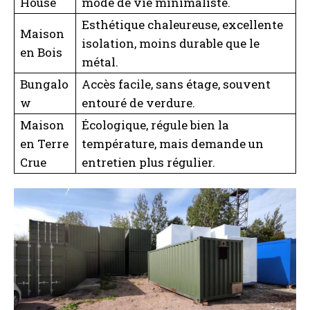
House
mode de vie minimaliste.
Esthétique chaleureuse, excellente
A LIRE :
Schlingue toiture : définition et rôle dans
Maison
isolation, moins durable que le
l’étanchéité de votre toit
en Bois
métal.
Bungalo
Accès facile, sans étage, souvent
w
entouré de verdure.
Maison
Écologique, régule bien la
en Terre
température, mais demande un
Crue
entretien plus régulier.