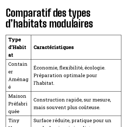
Comparatif des types
d’habitats modulaires
Type
d’Habit
Caractéristiques
at
Contain
Économie, flexibilité, écologie.
er
Préparation optimale pour
Aménag
l’habitat.
é
Maison
Construction rapide, sur mesure,
Préfabri
mais souvent plus coûteuse.
I WANT IN
quée
Tiny
Surface réduite, pratique pour un
I've read and accept the
Privacy Policy
.