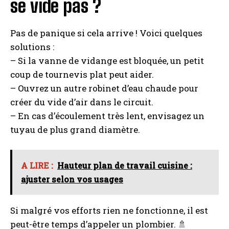
se vide pas ?
Pas de panique si cela arrive ! Voici quelques
solutions :
– Si la vanne de vidange est bloquée, un petit
coup de tournevis plat peut aider.
– Ouvrez un autre robinet d’eau chaude pour
créer du vide d’air dans le circuit.
– En cas d’écoulement très lent, envisagez un
tuyau de plus grand diamètre.
I WANT IN
A LIRE :
Hauteur plan de travail cuisine :
ajuster selon vos usages
I've read and accept the
Privacy Policy
.
Si malgré vos efforts rien ne fonctionne, il est
A LIRE :
Bordeaux : À qui faire appel pour la
peut-être temps d’appeler un plombier. 🚿