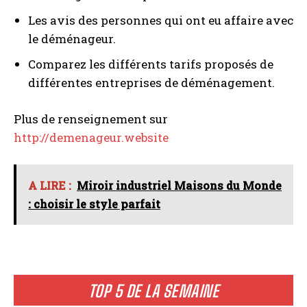
Les avis des personnes qui ont eu affaire avec
le déménageur.
Comparez les différents tarifs proposés de
différentes entreprises de déménagement.
Plus de renseignement sur
http://demenageur.website
A LIRE :
Miroir industriel Maisons du Monde
: choisir le style parfait
I WANT IN
I've read and accept the
Privacy Policy
.
TOP 5 DE LA SEMAINE
A LIRE :
Accessoires outil multifonction Parkside :
compatibilité et conseils d’outillage