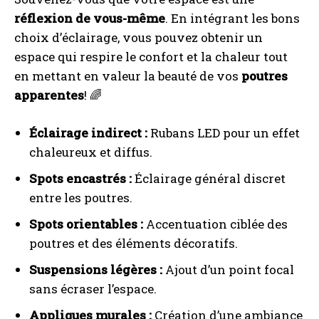
réflexion de vous-même
. En intégrant les bons
I've read and accept the
Privacy Policy
.
choix d’éclairage, vous pouvez obtenir un
espace qui respire le confort et la chaleur tout
A LIRE :
Extension maison avec véranda : budget et
en mettant en valeur la beauté de vos
poutres
étapes de réalisation
apparentes
! 🌈
Éclairage indirect :
Rubans LED pour un effet
chaleureux et diffus.
Spots encastrés :
Éclairage général discret
entre les poutres.
Spots orientables :
Accentuation ciblée des
poutres et des éléments décoratifs.
Suspensions légères :
Ajout d’un point focal
sans écraser l’espace.
Appliques murales :
Création d’une ambiance