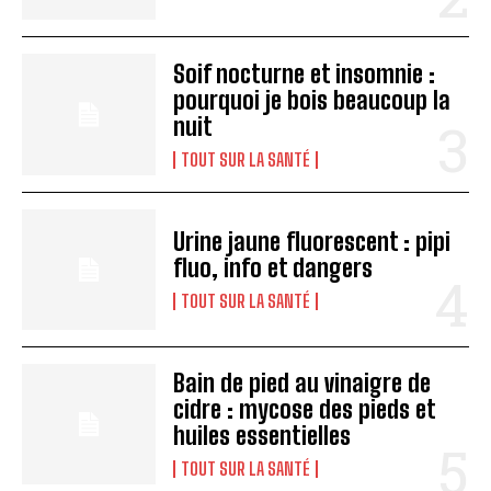
I've read and accept the
Privacy Policy
.
Soif nocturne et insomnie :
pourquoi je bois beaucoup la
nuit
A LIRE :
Blanchiment interne de la dent : Comment
ça fonctionne vraiment ?
TOUT SUR LA SANTÉ
Urine jaune fluorescent : pipi
fluo, info et dangers
TOUT SUR LA SANTÉ
Bain de pied au vinaigre de
cidre : mycose des pieds et
huiles essentielles
TOUT SUR LA SANTÉ