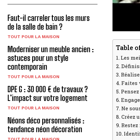
Faut-il carreler tous les murs
de la salle de bain ?
TOUT POUR LA MAISON
Table o
Moderniser un meuble ancien :
astuces pour un style
Les mei
contemporain
Définis
Réalise
TOUT POUR LA MAISON
Faites 
DPE G : 30 000 € de travaux ?
Pensez 
L’impact sur votre logement
Engagez
Ne sous
TOUT POUR LA MAISON
Créez 
Néons déco personnalisés :
Restez 
tendance néon décoration
Identi
TOUT POUR LA MAISON