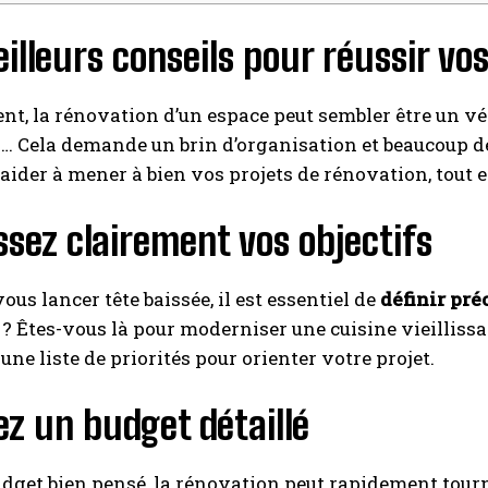
illeurs conseils pour réussir vo
I WANT IN
nt, la rénovation d’un espace peut sembler être un vér
I've read and accept the
Privacy Policy
.
 Cela demande un brin d’organisation et beaucoup de 
aider à mener à bien vos projets de rénovation, tout e
A LIRE :
Les meilleurs meubles IKEA pour aménager une
ssez clairement vos objectifs
véranda fonctionnelle et design
ous lancer tête baissée, il est essentiel de
définir pré
? Êtes-vous là pour moderniser une cuisine vieillissan
une liste de priorités pour orienter votre projet.
ez un budget détaillé
dget bien pensé, la rénovation peut rapidement tourn