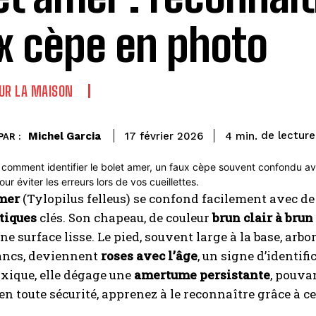
x cèpe en photo
UR LA MAISON
de lecture
Michel Garcia
4
min.
17 février 2026
PAR :
amer
(Tylopilus felleus) se confond facilement avec de 
tiques
clés. Son chapeau, de couleur
brun clair à brun
ne surface lisse. Le pied, souvent large à la base, arbo
lancs, deviennent
roses avec l’âge
, un signe d’identifi
xique, elle dégage une
amertume persistante
, pouva
 en toute sécurité, apprenez à le reconnaître grâce à ce