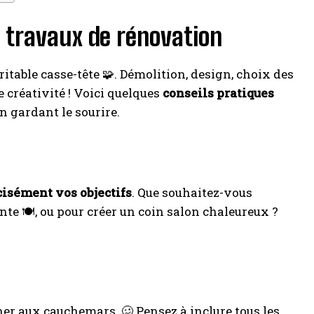
s travaux de rénovation
itable casse-tête 🧩. Démolition, design, choix des
créativité ! Voici quelques
conseils pratiques
n gardant le sourire.
cisément vos objectifs
. Que souhaitez-vous
te 🍽️, ou pour créer un coin salon chaleureux ?
er aux cauchemars. 🥴 Pensez à inclure tous les