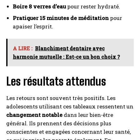
Boire 8 verres d’eau
pour rester hydraté.
Pratiquer 15 minutes de méditation
pour
apaiser l’esprit.
A LIRE :
Blanchiment dentaire avec
I WANT IN
harmonie mutuelle : Est-ce un bon choix ?
I've read and accept the
Privacy Policy
.
Les résultats attendus
A LIRE :
Jimmy Mohamed : la méthode sans sport ni
régime pour maigrir
Les retours sont souvent très positifs. Les
adolescents utilisant ces tableaux ressentent un
changement notable
dans leur bien-être
général. Ils prennent des décisions plus
conscientes et engagées concernant leur santé,