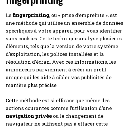
Le
fingerprinting
, ou « prise d’empreinte », est
une méthode qui utilise un ensemble de données
I WANT IN
spécifiques à votre appareil pour vous identifier
sans cookies. Cette technique analyse plusieurs
I've read and accept the
Privacy Policy
.
éléments, tels que la version de votre système
d’exploitation, les polices installées et la
A LIRE :
Agence web PrestaShop à Lyon : laquelle
résolution d’écran. Avec ces informations, les
peut vraiment faire la différence ?
annonceurs parviennent à créer un profil
unique qui les aide à cibler vos publicités de
manière plus précise.
Cette méthode est si efficace que même des
actions courantes comme l’utilisation d’une
navigation privée
ou le changement de
navigateur ne suffisent pas à effacer cette