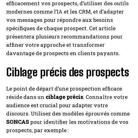
efficacement vos prospects, d’utiliser des outils
modernes comme l’IA et les CRM, et d’adapter
I WANT IN
vos messages pour répondre aux besoins
spécifiques de chaque prospect. Cet article
I've read and accept the
Privacy Policy
.
présentera plusieurs recommandations pour
affiner votre approche et transformer
davantage de prospects en clients payants.
A LIRE :
▷ Up&Co’m Certification : découvrez la
marque innovante dédiée au Webmarketing &
communication
Ciblage précis des prospects
Le point de départ d’une prospection efficace
réside dans un
ciblage précis
. Connaître votre
audience est crucial pour adapter votre
discours. Utilisez des modèles éprouvés comme
SONCAS
pour identifier les motivations de vos
prospects, par exemple :