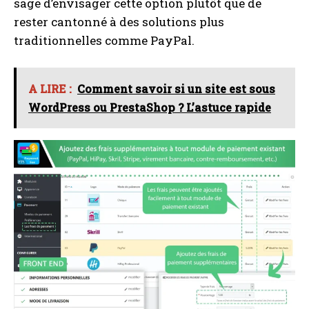
sage d’envisager cette option plutôt que de
rester cantonné à des solutions plus
I WANT IN
traditionnelles comme PayPal.
I've read and accept the
Privacy Policy
.
A LIRE :
Comment savoir si un site est sous
A LIRE :
les raisons de la chute du trafic SEO sur les
WordPress ou PrestaShop ? L’astuce rapide
sites e-commerce et comment y remédier