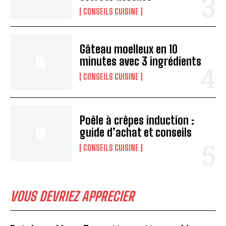
A LIRE :
Claye-Souilly : la nouvelle escale
CONSEILS CUISINE
gourmande du chocolat en Île-de-France
Gâteau moelleux en 10
minutes avec 3 ingrédients
CONSEILS CUISINE
Poêle à crêpes induction :
guide d’achat et conseils
CONSEILS CUISINE
VOUS DEVRIEZ APPRECIER