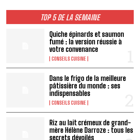
TOP 5 DE LA SEMAINE
Quiche épinards et saumon
fumé : la version réussie à
votre convenance
CONSEILS CUISINE
Dans le frigo de la meilleure
pâtissière du monde : ses
indispensables
CONSEILS CUISINE
I WANT IN
Riz au lait crémeux de grand-
I've read and accept the
Privacy Policy
.
mère Hélène Darroze : tous les
secrets dévoilés