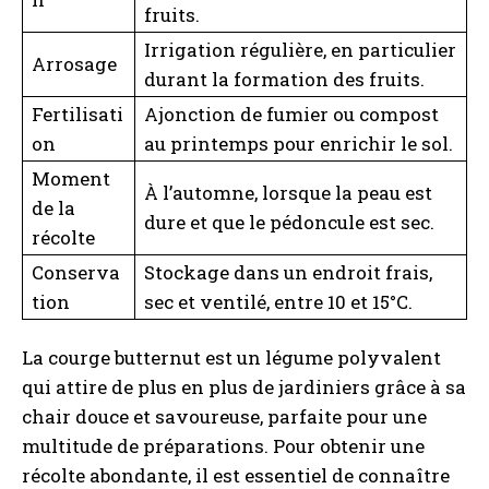
fruits.
Irrigation régulière, en particulier
Arrosage
durant la formation des fruits.
I WANT IN
Fertilisati
Ajonction de fumier ou compost
on
au printemps pour enrichir le sol.
I've read and accept the
Privacy Policy
.
Moment
À l’automne, lorsque la peau est
de la
dure et que le pédoncule est sec.
A LIRE :
Le brasero moyen-âge : histoire et
récolte
utilisation à travers les siècles
Conserva
Stockage dans un endroit frais,
tion
sec et ventilé, entre 10 et 15°C.
La courge butternut est un légume polyvalent
qui attire de plus en plus de jardiniers grâce à sa
chair douce et savoureuse, parfaite pour une
multitude de préparations. Pour obtenir une
récolte abondante, il est essentiel de connaître