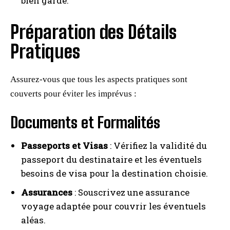
bien gardé.
Préparation des Détails
Pratiques
I WANT IN
Assurez-vous que tous les aspects pratiques sont
I've read and accept the
Privacy Policy
.
couverts pour éviter les imprévus :
Documents et Formalités
A LIRE :
Essaouira (Maroc) : médina, port de pêche
et kitesurf
Passeports et Visas
: Vérifiez la validité du
passeport du destinataire et les éventuels
besoins de visa pour la destination choisie.
Assurances
: Souscrivez une assurance
voyage adaptée pour couvrir les éventuels
aléas.