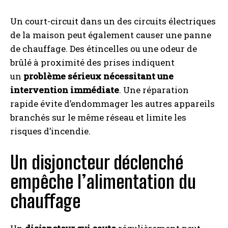
Un court-circuit dans un des circuits électriques
de la maison peut également causer une panne
de chauffage. Des étincelles ou une odeur de
brûlé à proximité des prises indiquent
un
problème sérieux nécessitant une
intervention immédiate
. Une réparation
rapide évite d’endommager les autres appareils
branchés sur le même réseau et limite les
risques d’incendie.
Un disjoncteur déclenché
I WANT IN
empêche l’alimentation du
I've read and accept the
Privacy Policy
.
chauffage
A LIRE :
Comment redonner vie à votre canapé en