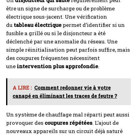
Un
disjoncteur qui saute
régulièrement peut
éliminant les traces de feutre ?
être un signe de surcharge ou de problème
électrique sous-jacent. Une vérification
du
tableau électrique
permet d’identifier si un
fusible a grillé ou si le disjoncteur a été
déclenché par une anomalie du réseau. Une
simple réinitialisation peut parfois suffire, mais
des coupures fréquentes nécessitent
une
intervention plus approfondie
.
A LIRE :
Comment redonner vie à votre
canapé en éliminant les traces de feutre ?
Un système de chauffage mal réparti peut aussi
provoquer des
coupures répétées
. L’ajout de
nouveaux appareils sur un circuit déjà saturé