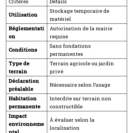
Critères
Détails
Stockage temporaire de
Utilisation
matériel
Réglementati
Autorisation de la mairie
on
requise
I WANT IN
Sans fondations
Conditions
I've read and accept the
Privacy Policy
.
permanentes
Type de
Terrain agricole ou jardin
terrain
privé
A LIRE :
Hauteur mezzanine sous plafond 3 m 50 :
hauteur optimale pour une mezzanine
Déclaration
Nécessaire selon l’usage
préalable
Habitation
Interdite sur terrain non
permanente
constructible
Impact
À évaluer selon la
environneme
localisation
ntal