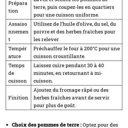
Prépara
terre, puis coupez-les en quartiers
tion
pour une cuisson uniforme.
Assaiso
Utilisez de l’huile d’olive, du sel, du
I WANT IN
nnemen
poivre et des herbes fraîches pour
t
les relever.
I've read and accept the
Privacy Policy
.
Tempér
Préchauffez le four à 200°C pour une
ature
cuisson croustillante.
A LIRE :
Que boire avec du cassoulet ? Vins, bières
et autres accords parfaits
Temps
Laissez cuire pendant 30 à 40
de
minutes, en retournant à mi-
cuisson
cuisson.
Ajoutez du fromage râpé ou des
Finition
herbes fraîches avant de servir
pour plus de goût.
Choix des pommes de terre :
Optez pour des