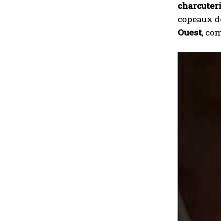
charcuter
copeaux de
Ouest
, co