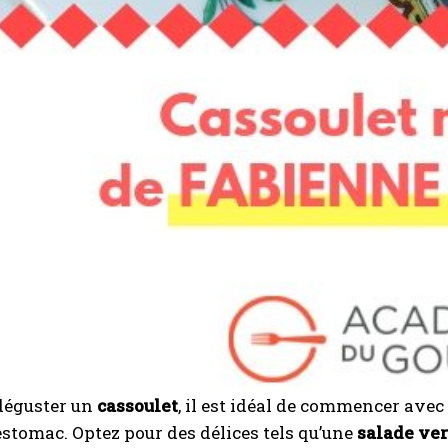
I WANT IN
I've read and accept the
Privacy Policy
.
A LIRE :
Menu équilibré de la semaine : 7 recettes du soir
simples à préparer
déguster un
cassoulet
, il est idéal de commencer ave
’estomac. Optez pour des délices tels qu’une
salade ver