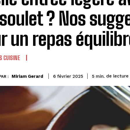
soulet ? Nos sugg
r un repas équilibr
S CUISINE
de lecture
Miriam Gerard
5
min.
6 février 2025
PAR :