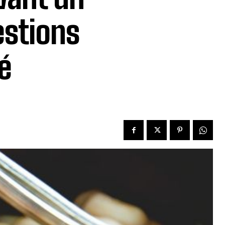
estions
é