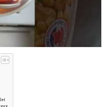
let
reux