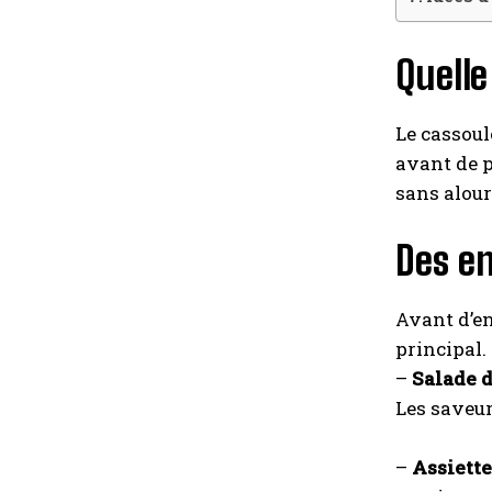
Quelle
Le cassoul
avant de p
sans alour
Des en
Avant d’en
principal.
–
Salade 
Les saveur
–
Assiette