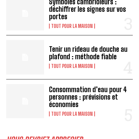
Symboles cambrioleurs :
déchiffrer les signes sur vos
A LIRE :
Peindre les moulures de la même couleur
portes
que les murs... bonne ou mauvaise idée ?
TOUT POUR LA MAISON
Tenir un rideau de douche au
plafond : méthode fiable
TOUT POUR LA MAISON
Consommation d’eau pour 4
personnes : prévisions et
économies
TOUT POUR LA MAISON