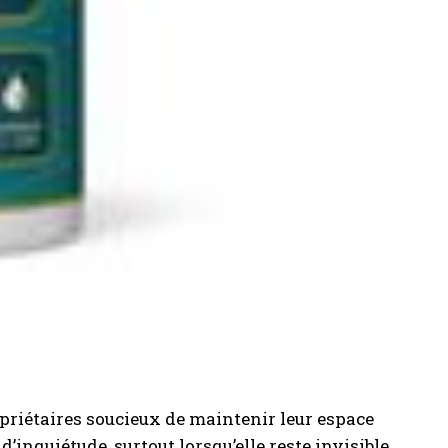
opriétaires soucieux de maintenir leur espace
d’inquiétude, surtout lorsqu’elle reste invisible.