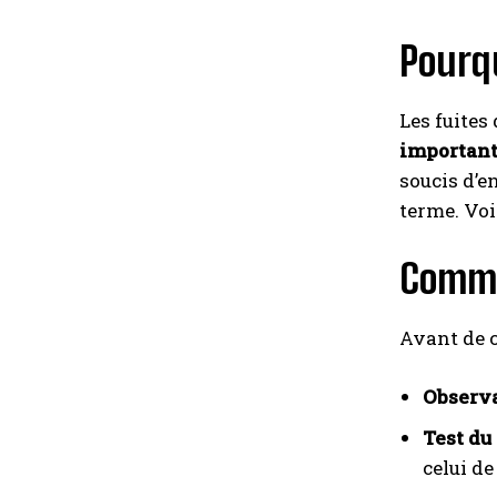
Pourqu
Les fuites
importan
soucis d’en
terme. Voil
Commen
Avant de co
Observa
Test du
celui de