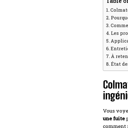
Table o
Colmate
Pourquo
Comment
Les pro
Applica
Entreti
À reten
État de
Colmat
ingén
Vous voyez
une fuite
p
comment re