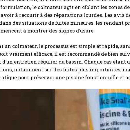
 formulation, le colmateur agit en ciblant les zones de
 avoir à recourir à des réparations lourdes. Les avis
dans des situations de fuites mineures, les rendant pré
I WANT IN
mmencent à montrer des signes d’usure.
I've read and accept the
Privacy Policy
.
nt un colmateur, le processus est simple et rapide, sans
 soit vraiment efficace, il est recommandé de bien sui
A LIRE :
Lustres salle à manger rustique : choisir un
 d’un entretien régulier du bassin. Chaque cas étant 
luminaire ou lustre fer forgé
tions, notamment sur des fuites plus importantes, mai
ratique pour préserver une piscine fonctionnelle et a