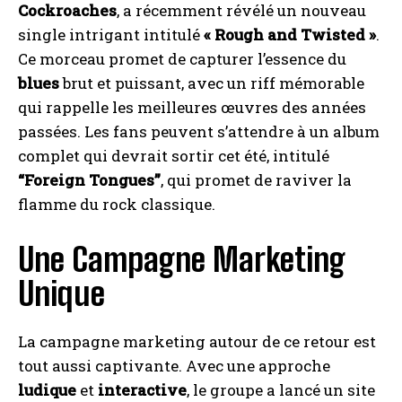
Cockroaches
, a récemment révélé un nouveau
single intrigant intitulé
« Rough and Twisted »
.
Ce morceau promet de capturer l’essence du
blues
brut et puissant, avec un riff mémorable
qui rappelle les meilleures œuvres des années
passées. Les fans peuvent s’attendre à un album
complet qui devrait sortir cet été, intitulé
“Foreign Tongues”
, qui promet de raviver la
flamme du rock classique.
Une Campagne Marketing
I WANT IN
Unique
I've read and accept the
Privacy Policy
.
La campagne marketing autour de ce retour est
tout aussi captivante. Avec une approche
A LIRE :
▷ [RESEARCH] L'impact des emails sur le
ludique
et
interactive
, le groupe a lancé un site
stress chez les dirigeants et les employés